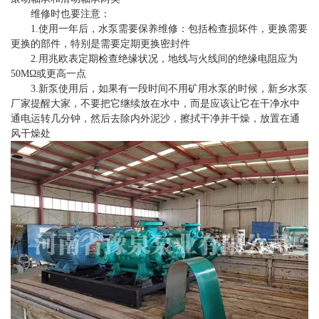
维修时也要注意：
1.使用一年后，水泵需要保养维修：包括检查损坏件，更换需要
更换的部件，特别是需要定期更换密封件
2.用兆欧表定期检查绝缘状况，地线与火线间的绝缘电阻应为
50MΩ或更高一点
3.新泵使用后，如果有一段时间不用
矿用水泵
的时候，新乡水泵
厂家提醒大家，不要把它继续放在水中，而是应该让它在干净水中
通电运转几分钟，然后去除内外泥沙，擦拭干净并干燥，放置在通
风干燥处