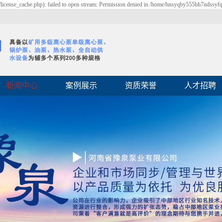
cense_cache.php): failed to open stream: Permission denied in /home/hnsyqby555bh7ndssyf
新闻中心
案例展示
资质荣誉
人才招聘