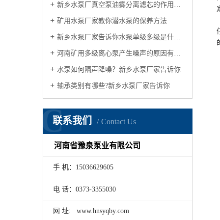
新乡水泵厂真空泵油雾分离滤芯的作用有哪几点？
矿用水泵厂家教你潜水泵的保养方法
新乡水泵厂家告诉你水泵单级多级是什么意思
河南矿用多级离心泵产生噪声的原因有哪些?矿用水泵厂家告诉你
水泵如何隔声降噪？新乡水泵厂家告诉你
轴承类别有哪些?新乡水泵厂家告诉你
C
联系我们
Contact Us
河南省豫泉泵业有限公司
手 机：15036629605
电 话：0373-3355030
网 址: www.hnsyqby.com