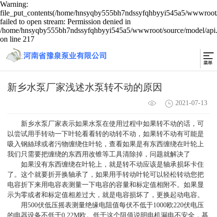
Warning:
file_put_contents(/home/hnsyqby555bh7ndssyfqhbyyi545a5/wwwroot/s
failed to open stream: Permission denied in
/home/hnsyqby555bh7ndssyfqhbyyi545a5/wwwroot/source/model/api.
on line 217
新乡水泵厂家浅述水泵转不动的原因
2021-07-13
新乡水泵
厂家表示如果水泵在使用过程中如果转不动的话，可
以尝试用手转动一下叶轮看看转的动转不动，如果转不动有可能是
吸入钢絲球或者污物缠绕住叶轮，查看如果是有东西缠绕在叶轮上
我们只需要把缠绕的东西用改锥等工具清除掉，问题就解决了
如果没有东西缠绕在叶轮上，就是转不动应该是轴承损坏卡住
了。这个就要折开换轴承了，如果用手转动叶轮可以轻松转动您把
电容折下来用电容表测量一下电容的容量和标定值相附不。如果显
示为零或者和标定值相差过大，就是电容损坏了，更换起动电容。
用500伏低压摇表测量绝缘电阻值每伏不低于1000欧220伏电压
的电器设备不低于0.22M欧。低于这个阻值说明电机漏电不安全，基