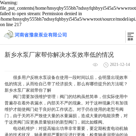
Warning:
file_put_contents(/home/hnsyqby555bh7ndssyfqhbyyi545a5/wwwroot/s
failed to open stream: Permission denied in
/home/hnsyqby555bh7ndssyfqhbyyi545a5/wwwroot/source/model/api.
on line 217
新乡水泵厂家帮你解决水泵效率低的情况
2021-12-14
很多用户反映水泵设备在使用一段时间以后，会明显出现效率
低的情况，从而给自己带了经济损失，那么有哪些提升的方法呢？
新乡水泵厂家
就带你了解
阀门需要加强维护管理：阀门的结构虽然简单，但实际使用中
普遍存在着外表漏水，内部关不严的现象。对于这种现象只有加强
维护才能使阀门处于良好的工作状态。对于仍在使用的老型号阀
门，由于关闭不严致使大量的水量漏损，造成大量的电能浪费，对
于这类阀门应更换质量较好的新型阀门，就比如蝶阀。
电动机维护：对提高输出功率非常重要，要定期检査电动机轴
承的技术状况，轴承磨损严重时应进行更换；检查轴承润滑油的油