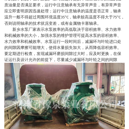
质油量是否满足要求，运行中注意轴承有无异常声音，有异常声音
应立即査明原因迅速处理；运行中注意轴承的温度是否正常，轴承
温升一般不得超过周围环境温度
°
，轴承较高温度不得大于
°
，
35
C
75
C
否则说明轴承的技术状况变差，或有金属物卡塞轴承。
新乡水泵厂家
表示水泵效率的高低取决于容积效率、水力效率
和机械效率的大小，加强水泵的维护管理可提高水泵的容积效率、
水力效率和机械效率。水泵运行一段时间后，减漏环与叶轮进口处
的间隙因摩擦可能增大，使得水量损失加大，从而降低容积效率。
要定期进行检查，发现减漏环磨损间隙过大时，应及时更换，在保
证运行及设计允许的前提下，尽量减少减漏环与叶轮之间的间隙