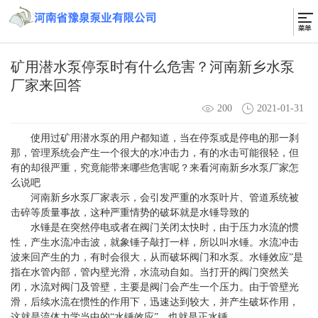
矿用潜水泵停泵时有什么危害？河南新乡水泵
厂家来回答
200
2021-01-31
使用过矿用潜水泵的用户都知道，当在停泵或是停电的那一刹
那，管理系统会产生一个很大的水冲击力，有的水击可能很轻，但
有的却很严重，究竟能带来哪些危害呢？来看
河南新乡水泵厂家
怎
么说吧
河南新乡水泵厂家
表示，会引发严重的水泵叶片、管道系统被
击碎等质量事故，这种严重情势的破坏就是水锤导致的
水锤是在突然停电或者在阀门关闭太快时，由于压力水流的惯
性，产生水流冲击波，就象锤子敲打一样，所以叫水锤。水流冲击
波来回产生的力，有时会很大，从而破坏阀门和水泵。水锤效应”是
指在水管内部，管内壁光滑，水流动自如。当打开的阀门突然关
闭，水流对阀门及管壁，主要是阀门会产生一个压力。由于管壁光
滑，后续水流在惯性的作用下，迅速达到较大，并产生破坏作用，
这就是流体力学当中的“水锤效应”，也就是正水锤