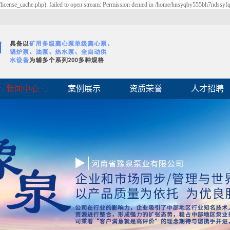
cense_cache.php): failed to open stream: Permission denied in /home/hnsyqby555bh7ndssyf
新闻中心
案例展示
资质荣誉
人才招聘