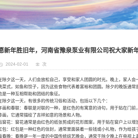
愿新年胜旧年，河南省豫泉泵业有限公司祝大家新
2024-02-01
次
在除夕这一天，人们会放松自己，享受和家人团圆的时光。晚上，家人会
统菜式，如鱼和饺子，因为这些食物代表着富裕和团圆。除夕的晚饭通常
也是一种互相帮助和团结的象征。
在除夕这一天，有很多的传统习俗和活动，包括以下几个：
年画和春联：春联是对联的一种，是红色的有寓意的诗句，用于贴在门前
传画，它通常描绘了吉祥如意的场景和人物。
贴窗花：窗花通常是由红色的纸张剪成的花形图案，用于贴在窗户上以增
红包：红包是一种红色的信封，通常里面装着一些钱或小礼物，作为给孩
看春晚：春晚是一年一度的中国传统综艺晚会，通常于除夕晚上在电视上