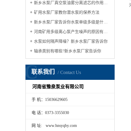
新乡水泵厂真空泵油雾分离滤芯的作用有哪几点？
矿用水泵厂家教你潜水泵的保养方法
新乡水泵厂家告诉你水泵单级多级是什么意思
河南矿用多级离心泵产生噪声的原因有哪些?矿用水泵厂家告诉你
水泵如何隔声降噪？新乡水泵厂家告诉你
轴承类别有哪些?新乡水泵厂家告诉你
C
联系我们
Contact Us
河南省豫泉泵业有限公司
手 机：15036629605
电 话：0373-3355030
网 址: www.hnsyqby.com