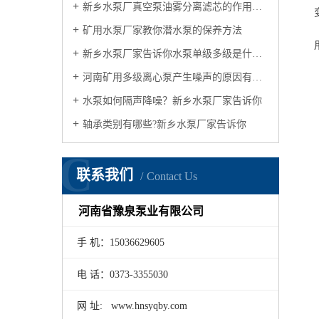
新乡水泵厂真空泵油雾分离滤芯的作用有哪几点？
矿用水泵厂家教你潜水泵的保养方法
新乡水泵厂家告诉你水泵单级多级是什么意思
河南矿用多级离心泵产生噪声的原因有哪些?矿用水泵厂家告诉你
水泵如何隔声降噪？新乡水泵厂家告诉你
轴承类别有哪些?新乡水泵厂家告诉你
C
联系我们
Contact Us
河南省豫泉泵业有限公司
手 机：15036629605
电 话：0373-3355030
网 址: www.hnsyqby.com