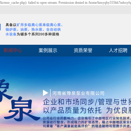
cense_cache.php): failed to open stream: Permission denied in /home/hnsyqby555bh7ndssyf
新闻中心
案例展示
资质荣誉
人才招聘