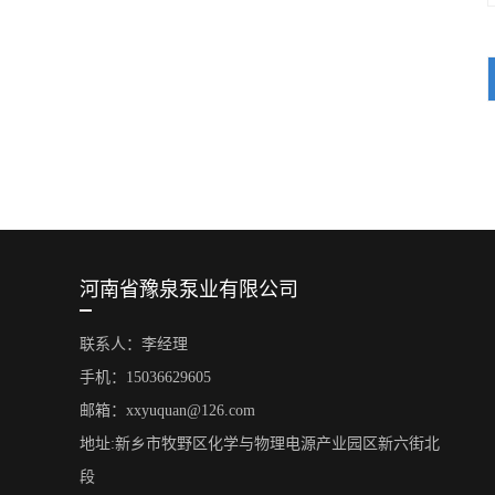
河南省豫泉泵业有限公司
联系人：李经理
手机：15036629605
邮箱：xxyuquan@126.com
地址:新乡市牧野区化学与物理电源产业园区新六街北
段